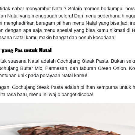
h tidak sabar menyambut Natal? Selain momen berkumpul bersa
dangan Natal yang menggugah selera! Dari menu sederhana hin
 kami menghadirkan beragam pilihan menu Natal yang bisa jadi
 dengan apa saja menu spesial yang bisa kamu nikmati di Bell
uasana Natal kamu makin hangat dan penuh keceriaan!
 yang Pas untuk Natal
tuk suasana Natal adalah Gochujang Steak Pasta. Bukan seka
chujang Butter Mix, Parmesan, dan taburan Green Onion. Ko
ntuhan unik pada perayaan Natal kamu!
egan, Gochujang Steak Pasta adalah pilihan sempurna untuk h
a rasa baru, menu ini wajib banget dicoba!