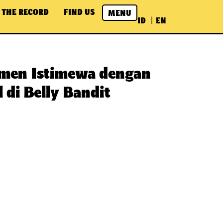
 THE RECORD
FIND US
MENU
ID
EN
men Istimewa dengan
 di Belly Bandit