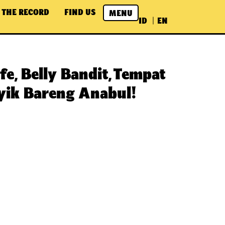
 THE RECORD
FIND US
MENU
ID
EN
fe, Belly Bandit, Tempat
ik Bareng Anabul!