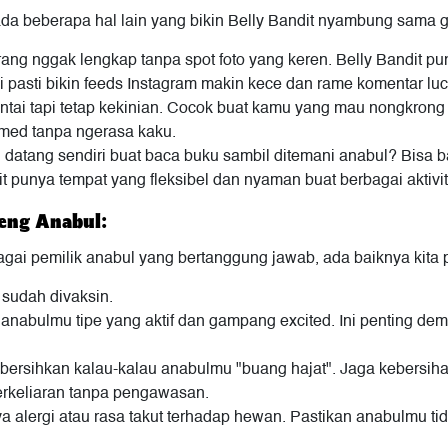
 ada beberapa hal lain yang bikin Belly Bandit nyambung sama
ng nggak lengkap tanpa spot foto yang keren. Belly Bandit pun
i pasti bikin feeds Instagram makin kece dan rame komentar luc
i tapi tetap kekinian. Cocok buat kamu yang mau nongkrong pa
med tanpa ngerasa kaku.
 datang sendiri buat baca buku sambil ditemani anabul? Bisa 
t punya tempat yang fleksibel dan nyaman buat berbagai aktivi
reng Anabul:
bagai pemilik anabul yang bertanggung jawab, ada baiknya kita 
 sudah divaksin.
u anabulmu tipe yang aktif dan gampang excited. Ini penting d
mbersihkan kalau-kalau anabulmu "buang hajat". Jaga kebersiha
erkeliaran tanpa pengawasan.
a alergi atau rasa takut terhadap hewan. Pastikan anabulmu 