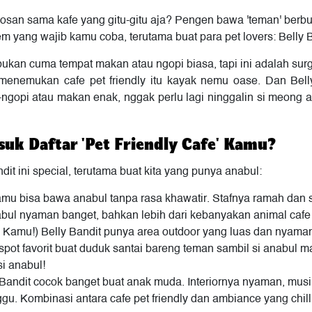
 Bosan sama kafe yang gitu-gitu aja? Pengen bawa 'teman' berb
 yang wajib kamu coba, terutama buat para pet lovers: Belly B
bukan cuma tempat makan atau ngopi biasa, tapi ini adalah su
, menemukan cafe pet friendly itu kayak nemu oase. Dan Bell
-ngopi atau makan enak, nggak perlu lagi ninggalin si meong
uk Daftar 'Pet Friendly Cafe' Kamu?
dit ini special, terutama buat kita yang punya anabul:
 kamu bisa bawa anabul tanpa rasa khawatir. Stafnya ramah da
abul nyaman banget, bahkan lebih dari kebanyakan animal cafe 
Kamu!) Belly Bandit punya area outdoor yang luas dan nyaman,
spot favorit buat duduk santai bareng teman sambil si anabul ma
si anabul!
 Bandit cocok banget buat anak muda. Interiornya nyaman, musi
u. Kombinasi antara cafe pet friendly dan ambiance yang chill