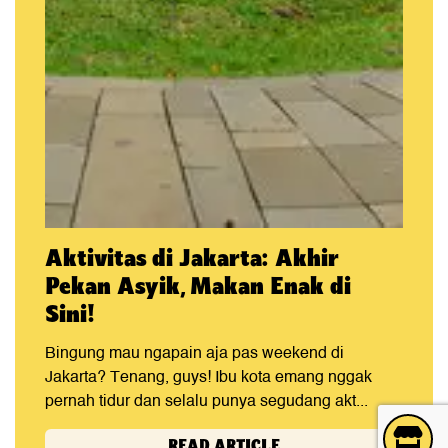
Aktivitas di Jakarta: Akhir
Pekan Asyik, Makan Enak di
Sini!
Bingung mau ngapain aja pas weekend di
Jakarta? Tenang, guys! Ibu kota emang nggak
pernah tidur dan selalu punya segudang akt...
READ ARTICLE