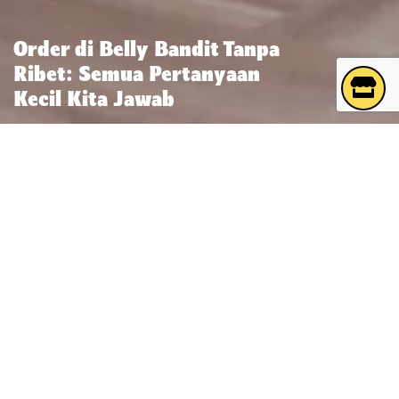
Order di Belly Bandit Tanpa
Ribet: Semua Pertanyaan
Kecil Kita Jawab
Menu Belly Bandit aman nggak kalau di-
order delivery?
Rekomendasi menu apa yang paling aman
buat delivery atau takeaway?
Kalau takeaway, porsinya sama nggak
dengan dine-in?
Bisa request customize menu nggak?